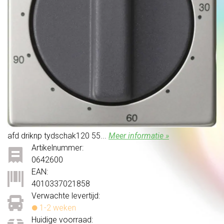
afd driknp tydschak120 55...
Meer informatie »
Artikelnummer:
0642600
EAN:
4010337021858
Verwachte levertijd:
1-2 weken
Huidige voorraad: