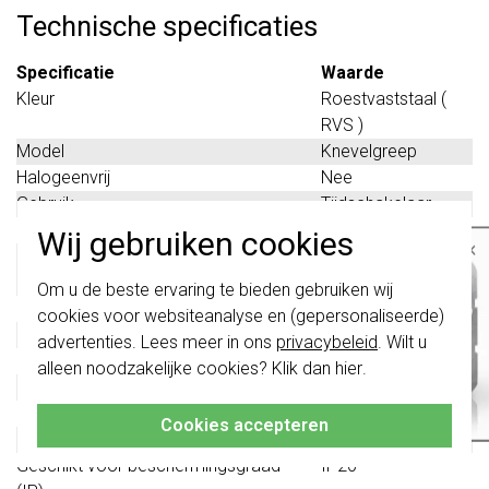
Technische specificaties
Specificatie
Waarde
Kleur
Roestvaststaal (
RVS )
Model
Knevelgreep
Halogeenvrij
Nee
Gebruik
Tijdschakelaar
Oppervlaktebescherming
Overig
Wij gebruiken cookies
×
Materiaalkwaliteit
Roestvaststaal (
Belangrijk
: Gira schakelaars en
RVS )
Om u de beste ervaring te bieden gebruiken wij
schakelwippen zijn vernieuwd. Ze zijn
Materiaal
Metaal
cookies voor websiteanalyse en (gepersonaliseerde)
niet
te combineren met de schakelaars
Bevestigingswijze
Schroefbevestiging
van vóór augustus 2024.
advertenties. Lees meer in ons
privacybeleid
. Wilt u
Opdruk/indicatie
Diverse symbolen
alleen noodzakelijke cookies? Klik dan
hier
.
Klik hier
voor meer informatie, zodat je
Controlevenster/verlicht
Nee
altijd het juiste bestelt.
Met indicatieveld
Nee
Cookies accepteren
Met verwisselbare lens/symbool
Nee
Geschikt voor beschermingsgraad
IP20