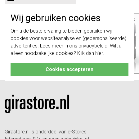
Technische specificaties
Wij gebruiken cookies
×
Belangrijk
: Gira schakelaars en
Specificatie
Waarde
Om u de beste ervaring te bieden gebruiken wij
schakelwippen zijn vernieuwd. Ze zijn
Kleur
Aluminium
cookies voor websiteanalyse en (gepersonaliseerde)
niet
te combineren met de schakelaars
Afsluitbaar
Nee
van vóór augustus 2024.
advertenties. Lees meer in ons
privacybeleid
. Wilt u
Met klapdeksel
Ja
alleen noodzakelijke cookies? Klik dan
hier
.
Klik hier
voor meer informatie, zodat je
Afmetingen
VK50 / RD50
altijd het juiste bestelt.
Met tekstveld
Nee
Cookies accepteren
Girastore.nl is onderdeel van e-Stores