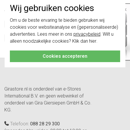
Wij gebruiken cookies
×
Specificatie
Waarde
Nom. spanning
230 Volt (V)
Belangrijk
: Gira schakelaars en
Om u de beste ervaring te bieden gebruiken wij
schakelwippen zijn vernieuwd. Ze zijn
Montagewijze
Inbouw (stucwerk)
cookies voor websiteanalyse en (gepersonaliseerde)
niet
te combineren met de schakelaars
Motoren aansluitbaar
2
van vóór augustus 2024.
advertenties. Lees meer in ons
privacybeleid
. Wilt u
Ingang voor nevenunit
Ja
alleen noodzakelijke cookies? Klik dan
hier
.
Klik hier
voor meer informatie, zodat je
Centrale ingang
Nee
altijd het juiste bestelt.
Cookies accepteren
Girastore.nl is onderdeel van e-Stores
International B.V. en geen webwinkel of
onderdeel van Gira Giersiepen GmbH & Co.
KG.
Telefoon:
088 28 29 300