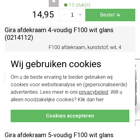
13 stuk(s)
14,95
-
+
Bestel
Gira afdekraam 4-voudig F100 wit glans
(0214112)
F100 afdekraam, kunststof, wit, 4
eenheden, montagerichting horizontaal
Wij gebruiken cookies
en verticaal, geschikt voor
×
inbouwinstallatie (st,...
Meer informatie »
Belangrijk
: Gira schakelaars en
Om u de beste ervaring te bieden gebruiken wij
schakelwippen zijn vernieuwd. Ze zijn
Verwachte levertijd:
cookies voor websiteanalyse en (gepersonaliseerde)
niet
te combineren met de schakelaars
voor maandag 21u besteld,
van vóór augustus 2024.
advertenties. Lees meer in ons
privacybeleid
. Wilt u
dinsdag in huis*
alleen noodzakelijke cookies? Klik dan
hier
.
Klik hier
voor meer informatie, zodat je
Huidige voorraad:
altijd het juiste bestelt.
2 stuk(s)
Cookies accepteren
23,95
-
+
Bestel
Gira afdekraam 5-voudig F100 wit glans