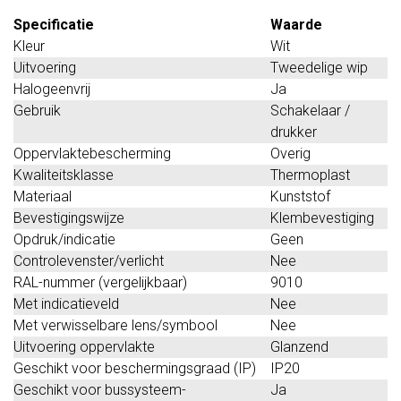
Specificatie
Waarde
Kleur
Wit
Uitvoering
Tweedelige wip
Halogeenvrij
Ja
Gebruik
Schakelaar /
drukker
Oppervlaktebescherming
Overig
Kwaliteitsklasse
Thermoplast
Materiaal
Kunststof
Bevestigingswijze
Klembevestiging
Opdruk/indicatie
Geen
Controlevenster/verlicht
Nee
RAL-nummer (vergelijkbaar)
9010
Met indicatieveld
Nee
Met verwisselbare lens/symbool
Nee
Uitvoering oppervlakte
Glanzend
Geschikt voor beschermingsgraad (IP)
IP20
Geschikt voor bussysteem-
Ja