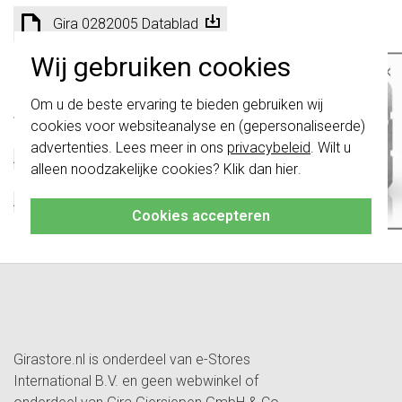
Gira 0282005 Datablad
Wij gebruiken cookies
×
Technische specificaties
Belangrijk
: Gira schakelaars en
Om u de beste ervaring te bieden gebruiken wij
schakelwippen zijn vernieuwd. Ze zijn
Specificatie
Waarde
cookies voor websiteanalyse en (gepersonaliseerde)
niet
te combineren met de schakelaars
Kleur
Zwart
van vóór augustus 2024.
advertenties. Lees meer in ons
privacybeleid
. Wilt u
Afsluitbaar
Nee
alleen noodzakelijke cookies? Klik dan
hier
.
Klik hier
voor meer informatie, zodat je
Met klapdeksel
Nee
altijd het juiste bestelt.
Afmetingen
VK50 / VK50
Cookies accepteren
Met tekstveld
Nee
Girastore.nl is onderdeel van e-Stores
International B.V. en geen webwinkel of