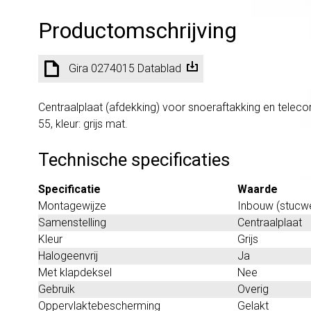
Productomschrijving
Gira 0274015 Datablad
Centraalplaat (afdekking) voor snoeraftakking en tele
55, kleur: grijs mat.
Technische specificaties
Specificatie
Waarde
Montagewijze
Inbouw (stucw
Samenstelling
Centraalplaat
Kleur
Grijs
Halogeenvrij
Ja
Met klapdeksel
Nee
Gebruik
Overig
Oppervlaktebescherming
Gelakt