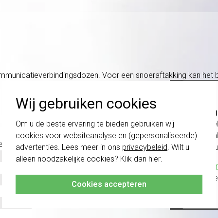
communicatieverbindingsdozen. Voor een snoeraftakking kan het
Wij gebruiken cookies
Belang
schakel
Om u de beste ervaring te bieden gebruiken wij
te com
cookies voor websiteanalyse en (gepersonaliseerde)
erk)
vóór a
advertenties. Lees meer in ons
privacybeleid
. Wilt u
alleen noodzakelijke cookies? Klik dan
hier
.
Klik hier
altijd h
Cookies accepteren