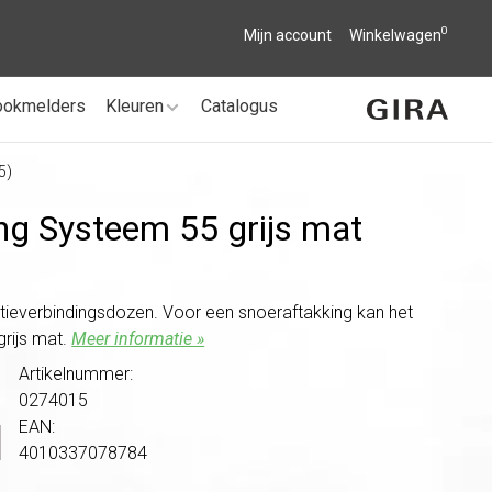
0
Mijn account
Winkelwagen
ookmelders
Kleuren
Catalogus
5)
ing Systeem 55 grijs mat
tieverbindingsdozen. Voor een snoeraftakking kan het
grijs mat.
Meer informatie »
Artikelnummer:
0274015
EAN:
4010337078784