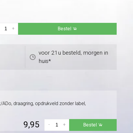
+
Bestel
voor 21u besteld, morgen in
huis*
/ADo, draagring, opdrukveld zonder label,
9,95
-
+
Bestel