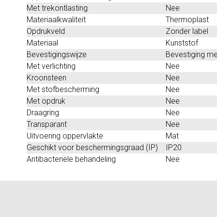
Met trekontlasting
Nee
Materiaalkwaliteit
Thermoplast
Opdrukveld
Zonder label
Materiaal
Kunststof
Bevestigingswijze
Bevestiging me
Met verlichting
Nee
Kroonsteen
Nee
Met stofbescherming
Nee
Met opdruk
Nee
Draagring
Nee
Transparant
Nee
Uitvoering oppervlakte
Mat
Geschikt voor beschermingsgraad (IP)
IP20
Antibacteriële behandeling
Nee