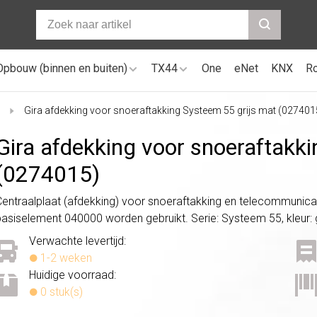
Opbouw (binnen en buiten)
TX44
One
eNet
KNX
R
Gira afdekking voor snoeraftakking Systeem 55 grijs mat (027401
Gira afdekking voor snoeraftakk
(0274015)
Centraalplaat (afdekking) voor snoeraftakking en telecommunica
basiselement 040000 worden gebruikt. Serie: Systeem 55, kleur: 
Verwachte levertijd:
1-2 weken
Huidige voorraad:
0 stuk(s)