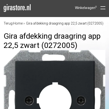
0
Winkelwagen
Terug
Home
Gira afdekking draagring app 22,5 zwart (0272005)
|
Gira afdekking draagring app
22,5 zwart (0272005)