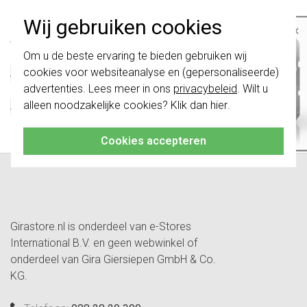
Technische specificaties
Wij gebruiken cookies
×
Specificatie
Waarde
Belangrijk
: Gira schakelaars en
Om u de beste ervaring te bieden gebruiken wij
Kleur
Zwart
schakelwippen zijn vernieuwd. Ze zijn
cookies voor websiteanalyse en (gepersonaliseerde)
Afsluitbaar
Nee
niet
te combineren met de schakelaars
van vóór augustus 2024.
advertenties. Lees meer in ons
privacybeleid
. Wilt u
Met klapdeksel
Nee
alleen noodzakelijke cookies? Klik dan
hier
.
Afmetingen
Overig
Klik hier
voor meer informatie, zodat je
altijd het juiste bestelt.
Met tekstveld
Nee
Cookies accepteren
Girastore.nl is onderdeel van e-Stores
International B.V. en geen webwinkel of
onderdeel van Gira Giersiepen GmbH & Co.
KG.