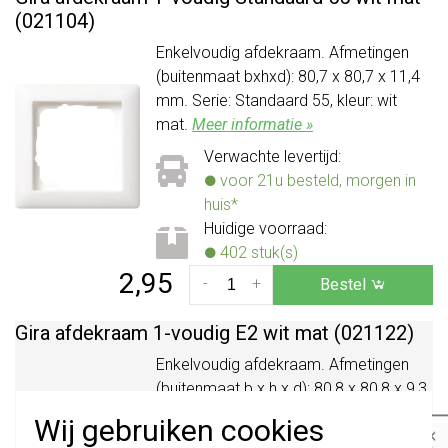
(021104)
Enkelvoudig afdekraam. Afmetingen
(buitenmaat bxhxd): 80,7 x 80,7 x 11,4
mm. Serie: Standaard 55, kleur: wit
mat.
Meer informatie »
Verwachte levertijd:
voor 21u besteld, morgen in
huis*
Huidige voorraad:
402 stuk(s)
2,95
-
+
Bestel
Gira afdekraam 1-voudig E2 wit mat (021122)
Enkelvoudig afdekraam. Afmetingen
(buitenmaat b x h x d): 80,8 x 80,8 x 9,3
mm. Serie: E2, kleur: wit mat.
Meer
Wij gebruiken cookies
×
informatie »