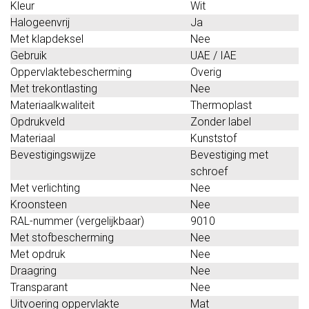
Kleur
Wit
Halogeenvrij
Ja
Met klapdeksel
Nee
Gebruik
UAE / IAE
Oppervlaktebescherming
Overig
Met trekontlasting
Nee
Materiaalkwaliteit
Thermoplast
Opdrukveld
Zonder label
Materiaal
Kunststof
Bevestigingswijze
Bevestiging met
schroef
Met verlichting
Nee
Kroonsteen
Nee
RAL-nummer (vergelijkbaar)
9010
Met stofbescherming
Nee
Met opdruk
Nee
Draagring
Nee
Transparant
Nee
Uitvoering oppervlakte
Mat