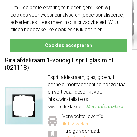
Belangrijk
: Gira schakelaars en
Verwachte levertijd:
Om u de beste ervaring te bieden gebruiken wij
schakelwippen zijn vernieuwd. Ze zijn
voor 21u besteld, morgen in
cookies voor websiteanalyse en (gepersonaliseerde)
niet
te combineren met de schakelaars
huis*
van vóór augustus 2024.
advertenties. Lees meer in ons
privacybeleid
. Wilt u
Huidige voorraad:
alleen noodzakelijke cookies? Klik dan
hier
.
Klik hier
voor meer informatie, zodat je
445 stuk(s)
altijd het juiste bestelt.
5,95
-
+
Bestel
Cookies accepteren
Gira afdekraam 1-voudig Esprit glas mint
(021118)
Esprit afdekraam, glas, groen, 1
eenheid, montagerichting horizontaal
en verticaal, geschikt voor
inbouwinstallatie (st,
kwaliteitsklasse...
Meer informatie »
Verwachte levertijd:
1-2 weken
Huidige voorraad: