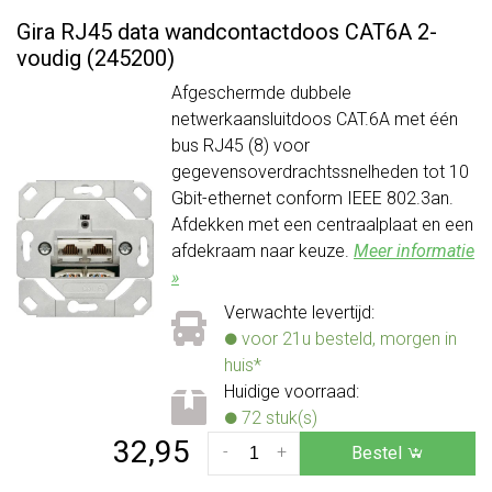
Gira RJ45 data wandcontactdoos CAT6A 2-
voudig (245200)
Afgeschermde dubbele
netwerkaansluitdoos CAT.6A met één
bus RJ45 (8) voor
gegevensoverdrachtssnelheden tot 10
Gbit-ethernet conform IEEE 802.3an.
Afdekken met een centraalplaat en een
afdekraam naar keuze.
Meer informatie
»
Verwachte levertijd:
voor 21u besteld, morgen in
huis*
Huidige voorraad:
72 stuk(s)
32,95
-
+
Bestel