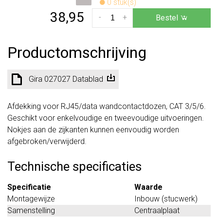
0 stuk(s)
38,95
-
+
Bestel
Productomschrijving
Gira 027027 Datablad
Afdekking voor RJ45/data wandcontactdozen, CAT 3/5/6.
Geschikt voor enkelvoudige en tweevoudige uitvoeringen.
Nokjes aan de zijkanten kunnen eenvoudig worden
afgebroken/verwijderd.
Technische specificaties
Specificatie
Waarde
Montagewijze
Inbouw (stucwerk)
Samenstelling
Centraalplaat