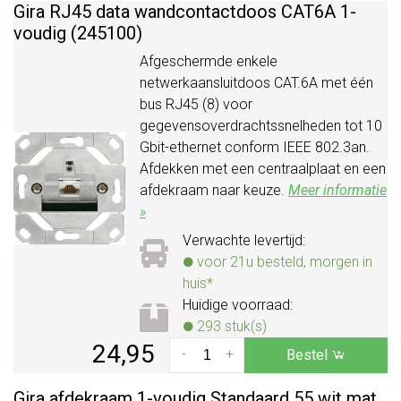
Gira RJ45 data wandcontactdoos CAT6A 1-
voudig (245100)
Afgeschermde enkele
netwerkaansluitdoos CAT.6A met één
bus RJ45 (8) voor
gegevensoverdrachtssnelheden tot 10
Gbit-ethernet conform IEEE 802.3an.
Afdekken met een centraalplaat en een
afdekraam naar keuze.
Meer informatie
»
Verwachte levertijd:
voor 21u besteld, morgen in
huis*
Huidige voorraad:
293 stuk(s)
24,95
-
+
Bestel
Gira afdekraam 1-voudig Standaard 55 wit mat