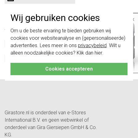
Technische specificaties
Wij gebruiken cookies
×
Belangrijk
: Gira schakelaars en
Specificatie
Waarde
Om u de beste ervaring te bieden gebruiken wij
schakelwippen zijn vernieuwd. Ze zijn
Kleur
Wit
cookies voor websiteanalyse en (gepersonaliseerde)
niet
te combineren met de schakelaars
Halogeenvrij
Nee
van vóór augustus 2024.
advertenties. Lees meer in ons
privacybeleid
. Wilt u
RAL-nummer (vergelijkbaar)
9010
alleen noodzakelijke cookies? Klik dan
hier
.
Klik hier
voor meer informatie, zodat je
Blindplaat
Nee
altijd het juiste bestelt.
Geschikt als centraalplaat
Ja
Cookies accepteren
Girastore.nl is onderdeel van e-Stores
International B.V. en geen webwinkel of
onderdeel van Gira Giersiepen GmbH & Co.
KG.