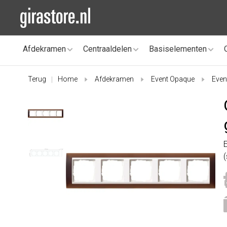
Afdekramen
Centraaldelen
Basiselementen
Terug
Home
Afdekramen
Event Opaque
Even
|
(