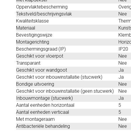
Oppervlaktebescherming
Overi
Tekstveld/beschrijvingsvlak
Nee
Kwaliteitsklasse
Therm
Materiaal
Kunst
Bevestigingswijze
Klemb
Montagerichting
Horizo
Beschermingsgraad (IP)
IP20
Geschikt voor vloerpot
Nee
Transparant
Nee
Geschikt voor wandgoot
Ja
Geschikt voor inbouwinstallatie (stucwerk)
Ja
Bondige uitvoering
Nee
Geschikt voor inbouwinstallatie (geen stucwerk)
Nee
Inbouwmontage (stucwerk)
Ja
Aantal eenheden horizontaal
5
Aantal eenheden verticaal
5
Met montageraam
Nee
Antibacteriële behandeling
Nee