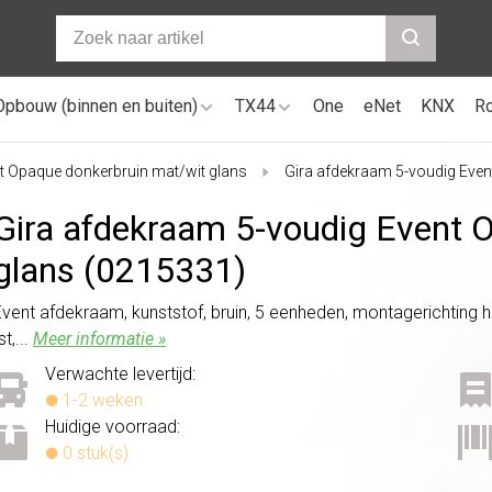
Opbouw (binnen en buiten)
TX44
One
eNet
KNX
R
t Opaque donkerbruin mat/wit glans
Gira afdekraam 5-voudig Even
Gira afdekraam 5-voudig Event 
glans (0215331)
Event afdekraam, kunststof, bruin, 5 eenheden, montagerichting ho
st,...
Meer informatie »
Verwachte levertijd:
1-2 weken
Huidige voorraad:
0 stuk(s)