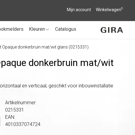
0
Mijn account
Winkelwagen
ookmelders
Kleuren
Catalogus
t Opaque donkerbruin mat/wit glans (0215331)
Opaque donkerbruin mat/
wit
rizontaal en verticaal, geschikt voor inbouwinstallatie
Artikelnummer:
0215331
EAN:
4010337074724