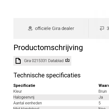
officiële Gira dealer
Productomschrijving
Gira 0215331 Datablad
Technische specificaties
Specificatie
Waar
Kleur
Bruin
Halogeenvrij
Ja
Aantal eenheden
5
Met klapdeksel
Nee