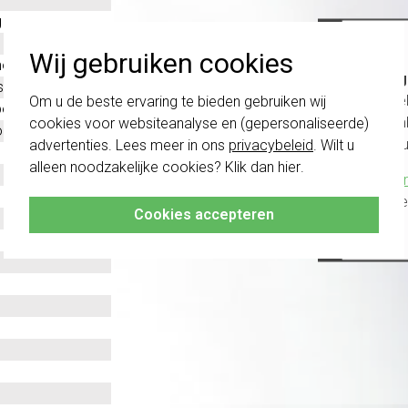
g
Wij gebruiken cookies
oplast
Belang
stof
schakel
Om u de beste ervaring te bieden gebruiken wij
evestiging
te com
cookies voor websiteanalyse en (gepersonaliseerde)
ntaal en verticaal
vóór a
advertenties. Lees meer in ons
privacybeleid
. Wilt u
alleen noodzakelijke cookies? Klik dan
hier
.
Klik hier
altijd h
Cookies accepteren