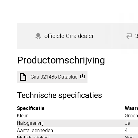
officiële Gira dealer
Productomschrijving
Gira 021485 Datablad
Technische specificaties
Specificatie
Waar
Kleur
Groen
Halogeenvrij
Ja
Aantal eenheden
4
Met klapdeksel
Nee