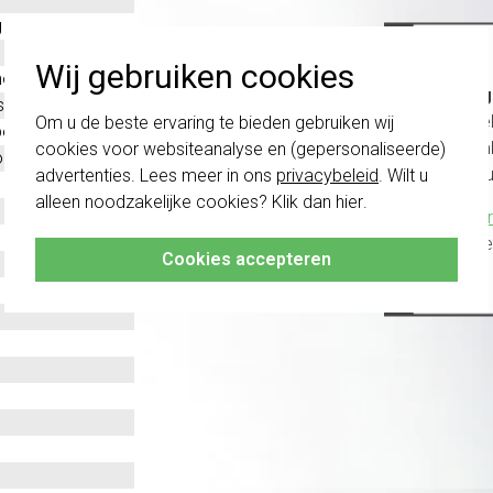
g
Wij gebruiken cookies
oplast
Belang
stof
schakel
Om u de beste ervaring te bieden gebruiken wij
evestiging
te com
cookies voor websiteanalyse en (gepersonaliseerde)
ntaal en verticaal
vóór a
advertenties. Lees meer in ons
privacybeleid
. Wilt u
alleen noodzakelijke cookies? Klik dan
hier
.
Klik hier
altijd h
Cookies accepteren