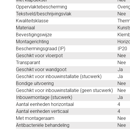
Oppervlaktebescherming
Overi
Tekstveld/beschrijvingsvlak
Nee
Kwaliteitsklasse
Therm
Materiaal
Kunst
Bevestigingswijze
Klemb
Montagerichting
Horizo
Beschermingsgraad (IP)
IP20
Geschikt voor vloerpot
Nee
Transparant
Nee
Geschikt voor wandgoot
Ja
Geschikt voor inbouwinstallatie (stucwerk)
Ja
Bondige uitvoering
Nee
Geschikt voor inbouwinstallatie (geen stucwerk)
Nee
Inbouwmontage (stucwerk)
Ja
Aantal eenheden horizontaal
4
Aantal eenheden verticaal
4
Met montageraam
Nee
Antibacteriële behandeling
Nee