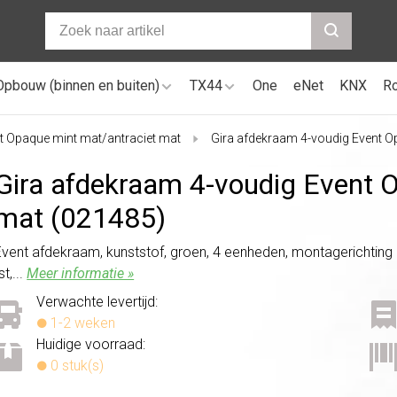
Opbouw (binnen en buiten)
TX44
One
eNet
KNX
R
t Opaque mint mat/antraciet mat
Gira afdekraam 4-voudig Event O
Gira afdekraam 4-voudig Event 
mat (021485)
Event afdekraam, kunststof, groen, 4 eenheden, montagerichting ho
st,...
Meer informatie »
Verwachte levertijd:
1-2 weken
Huidige voorraad:
0 stuk(s)