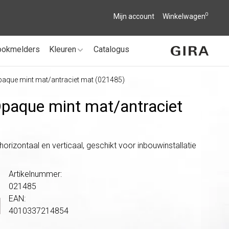
0
Mijn account
Winkelwagen
ookmelders
Kleuren
Catalogus
paque mint mat/antraciet mat (021485)
Opaque mint mat/
antraciet
rizontaal en verticaal, geschikt voor inbouwinstallatie
Artikelnummer:
021485
EAN:
4010337214854