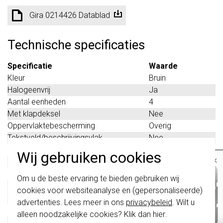
Gira 0214426 Datablad
Technische specificaties
Specificatie
Waarde
Kleur
Bruin
Halogeenvrij
Ja
Aantal eenheden
4
Met klapdeksel
Nee
Oppervlaktebescherming
Overig
Tekstveld/beschrijvingsvlak
Nee
Materiaalkwaliteit
Thermoplast
Wij gebruiken cookies
×
Materiaal
Kunststof
Bevestigingswijze
Klembevestiging
Belangrijk
: Gira schakelaars en
Om u de beste ervaring te bieden gebruiken wij
schakelwippen zijn vernieuwd. Ze zijn
Montagerichting
Horizontaal en
cookies voor websiteanalyse en (gepersonaliseerde)
niet
te combineren met de schakelaars
verticaal
van vóór augustus 2024.
advertenties. Lees meer in ons
privacybeleid
. Wilt u
Beschermingsgraad (IP)
IP20
alleen noodzakelijke cookies? Klik dan
hier
.
Klik hier
voor meer informatie, zodat je
Geschikt voor vloerpot
Nee