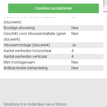
altijd het juiste bestelt.
Transparant
Nee
Cookies accepteren
Geschikt voor wandgoot
Nee
Geschikt voor inbouwinstallatie
Ja
(stucwerk)
Bondige uitvoering
Nee
Geschikt voor inbouwinstallatie (geen
Nee
stucwerk)
Inbouwmontage (stucwerk)
Ja
Aantal eenheden horizontaal
4
Aantal eenheden verticaal
4
Met montageraam
Nee
Antibacteriële behandeling
Nee
Girastore.nl is onderdeel van e-Stores