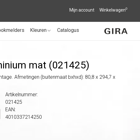
0
Mijn account
Winkelwagen
ookmelders
Kleuren
Catalogus
minium mat (021425)
ntage. Afmetingen (buitenmaat bxhxd): 80,8 x 294,7 x
Artikelnummer:
021425
EAN:
4010337214250