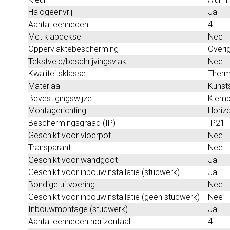
Halogeenvrij
Ja
Aantal eenheden
4
Met klapdeksel
Nee
Oppervlaktebescherming
Overi
Tekstveld/beschrijvingsvlak
Nee
Kwaliteitsklasse
Therm
Materiaal
Kunst
Bevestigingswijze
Klemb
Montagerichting
Horizo
Beschermingsgraad (IP)
IP21
Geschikt voor vloerpot
Nee
Transparant
Nee
Geschikt voor wandgoot
Ja
Geschikt voor inbouwinstallatie (stucwerk)
Ja
Bondige uitvoering
Nee
Geschikt voor inbouwinstallatie (geen stucwerk)
Nee
Inbouwmontage (stucwerk)
Ja
Aantal eenheden horizontaal
4