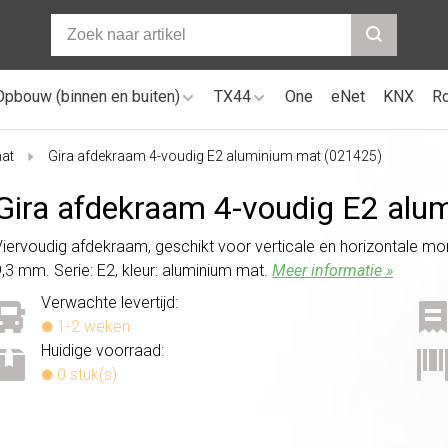
Opbouw (binnen en buiten)
TX44
One
eNet
KNX
R
at
Gira afdekraam 4-voudig E2 aluminium mat (021425)
Gira afdekraam 4-voudig E2 alu
Viervoudig afdekraam, geschikt voor verticale en horizontale mo
9,3 mm. Serie: E2, kleur: aluminium mat.
Meer informatie »
Verwachte levertijd:
1-2 weken
Huidige voorraad:
0 stuk(s)