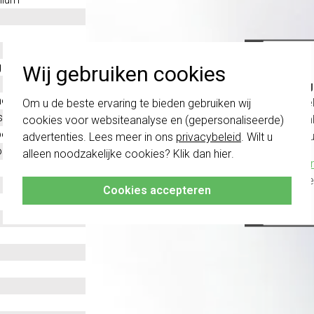
g
Wij gebruiken cookies
Belang
oplast
schakel
Om u de beste ervaring te bieden gebruiken wij
stof
te com
cookies voor websiteanalyse en (gepersonaliseerde)
evestiging
vóór a
advertenties. Lees meer in ons
privacybeleid
. Wilt u
ntaal en verticaal
alleen noodzakelijke cookies? Klik dan
hier
.
Klik hier
altijd h
Cookies accepteren