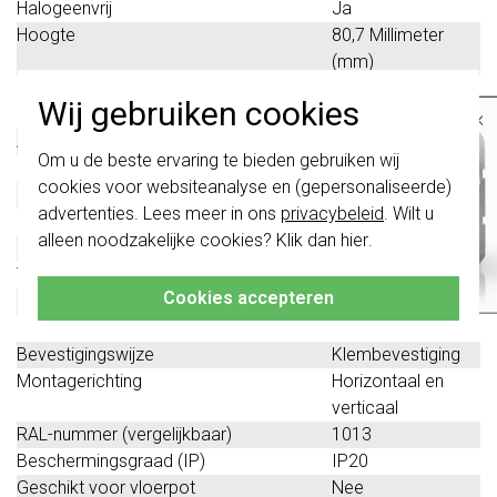
Halogeenvrij
Ja
Hoogte
80,7 Millimeter
(mm)
Diepte
11,4 Millimeter
Wij gebruiken cookies
(mm)
×
Aantal eenheden
4
Belangrijk
: Gira schakelaars en
Om u de beste ervaring te bieden gebruiken wij
Met klapdeksel
Nee
schakelwippen zijn vernieuwd. Ze zijn
cookies voor websiteanalyse en (gepersonaliseerde)
niet
te combineren met de schakelaars
Oppervlaktebescherming
Overig
van vóór augustus 2024.
advertenties. Lees meer in ons
privacybeleid
. Wilt u
Inbouwhoogte
56 Millimeter (mm)
alleen noodzakelijke cookies? Klik dan
hier
.
Klik hier
voor meer informatie, zodat je
Inbouwbreedte
56 Millimeter (mm)
altijd het juiste bestelt.
Tekstveld/beschrijvingsvlak
Nee
Cookies accepteren
Kwaliteitsklasse
Thermoplast
Materiaal
Kunststof
Bevestigingswijze
Klembevestiging
Montagerichting
Horizontaal en
verticaal
RAL-nummer (vergelijkbaar)
1013
Beschermingsgraad (IP)
IP20
Geschikt voor vloerpot
Nee