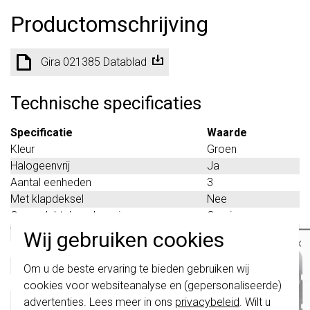
Productomschrijving
Gira 021385 Datablad
Technische specificaties
Specificatie
Waarde
Kleur
Groen
Halogeenvrij
Ja
Aantal eenheden
3
Met klapdeksel
Nee
Oppervlaktebescherming
Overig
Tekstveld/beschrijvingsvlak
Nee
Wij gebruiken cookies
×
Kwaliteitsklasse
Thermoplast
Belangrijk
: Gira schakelaars en
Materiaal
Kunststof
Om u de beste ervaring te bieden gebruiken wij
schakelwippen zijn vernieuwd. Ze zijn
Bevestigingswijze
Klembevestiging
cookies voor websiteanalyse en (gepersonaliseerde)
niet
te combineren met de schakelaars
Montagerichting
Horizontaal en
van vóór augustus 2024.
advertenties. Lees meer in ons
privacybeleid
. Wilt u