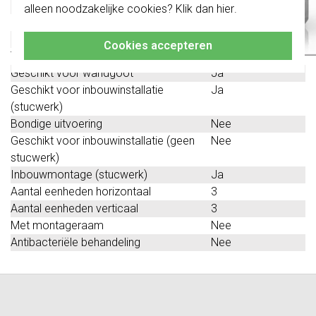
verticaal
alleen noodzakelijke cookies? Klik dan
hier
.
Klik hier
voor meer informatie, zodat je
Beschermingsgraad (IP)
IP20
altijd het juiste bestelt.
Geschikt voor vloerpot
Nee
Cookies accepteren
Transparant
Nee
Geschikt voor wandgoot
Ja
Geschikt voor inbouwinstallatie
Ja
(stucwerk)
Bondige uitvoering
Nee
Geschikt voor inbouwinstallatie (geen
Nee
stucwerk)
Inbouwmontage (stucwerk)
Ja
Aantal eenheden horizontaal
3
Aantal eenheden verticaal
3
Met montageraam
Nee
Antibacteriële behandeling
Nee