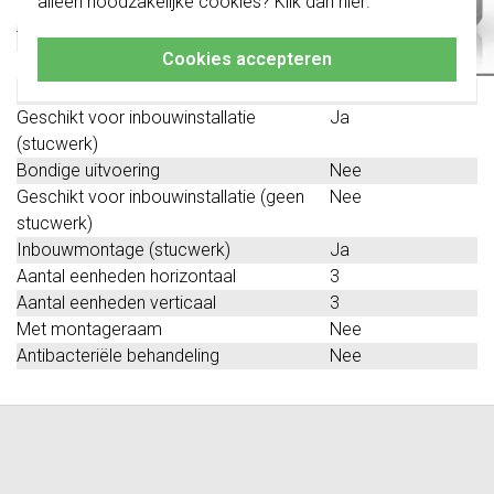
alleen noodzakelijke cookies? Klik dan
hier
.
Klik hier
voor meer informatie, zodat je
Geschikt voor vloerpot
Nee
altijd het juiste bestelt.
Transparant
Nee
Cookies accepteren
Uitvoering oppervlakte
Glanzend
Geschikt voor wandgoot
Ja
Geschikt voor inbouwinstallatie
Ja
(stucwerk)
Bondige uitvoering
Nee
Geschikt voor inbouwinstallatie (geen
Nee
stucwerk)
Inbouwmontage (stucwerk)
Ja
Aantal eenheden horizontaal
3
Aantal eenheden verticaal
3
Met montageraam
Nee
Antibacteriële behandeling
Nee