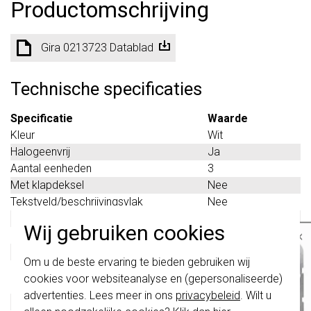
Productomschrijving
Gira 0213723 Datablad
Technische specificaties
Specificatie
Waarde
Kleur
Wit
Halogeenvrij
Ja
Aantal eenheden
3
Met klapdeksel
Nee
Tekstveld/beschrijvingsvlak
Nee
Materiaalkwaliteit
Thermoplast
Wij gebruiken cookies
×
Materiaal
Kunststof
Bevestigingswijze
Klembevestiging
Belangrijk
: Gira schakelaars en
Om u de beste ervaring te bieden gebruiken wij
schakelwippen zijn vernieuwd. Ze zijn
Montagerichting
Horizontaal en
cookies voor websiteanalyse en (gepersonaliseerde)
niet
te combineren met de schakelaars
verticaal
van vóór augustus 2024.
advertenties. Lees meer in ons
privacybeleid
. Wilt u
Beschermingsgraad (IP)
IP20