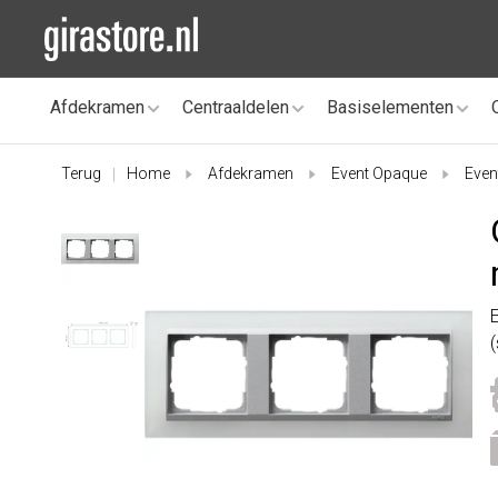
Afdekramen
Centraaldelen
Basiselementen
Terug
Home
Afdekramen
Event Opaque
Even
|
(