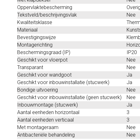
Oppervlaktebescherming
Overi
Tekstveld/beschrijvingsvlak
Nee
Kwaliteitsklasse
Therm
Materiaal
Kunst
Bevestigingswijze
Klemb
Montagerichting
Horizo
Beschermingsgraad (IP)
IP20
Geschikt voor vloerpot
Nee
Transparant
Nee
Geschikt voor wandgoot
Ja
Geschikt voor inbouwinstallatie (stucwerk)
Ja
Bondige uitvoering
Nee
Geschikt voor inbouwinstallatie (geen stucwerk)
Nee
Inbouwmontage (stucwerk)
Ja
Aantal eenheden horizontaal
3
Aantal eenheden verticaal
3
Met montageraam
Nee
Antibacteriële behandeling
Nee