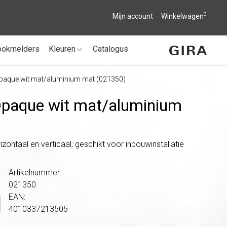
0
Mijn account
Winkelwagen
ookmelders
Kleuren
Catalogus
Opaque wit mat/aluminium mat (021350)
Opaque wit mat/
aluminium
zontaal en verticaal, geschikt voor inbouwinstallatie
Artikelnummer:
021350
EAN:
4010337213505