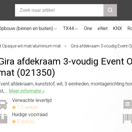
Opbouw (binnen en buiten)
TX44
One
eNet
KNX
R
t Opaque wit mat/aluminium mat
Gira afdekraam 3-voudig Event 
Gira afdekraam 3-voudig Event 
mat (021350)
Event afdekraam, kunststof, wit, 3 eenheden, montagerichting hori
st,...
Meer informatie »
Verwachte levertijd:
1-2 weken
Huidige voorraad:
0 stuk(s)