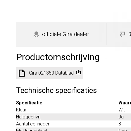
officiële Gira dealer
Productomschrijving
Gira 021350 Datablad
Technische specificaties
Specificatie
Waar
Kleur
Wit
Halogeenvrij
Ja
Aantal eenheden
3
Met klapdeksel
Nee