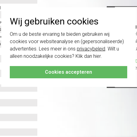
g
Wij gebruiken cookies
oplast
Belang
stof
schakel
Om u de beste ervaring te bieden gebruiken wij
evestiging
te com
cookies voor websiteanalyse en (gepersonaliseerde)
ntaal en verticaal
vóór a
advertenties. Lees meer in ons
privacybeleid
. Wilt u
alleen noodzakelijke cookies? Klik dan
hier
.
Klik hier
altijd h
Cookies accepteren