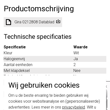
Productomschrijving
Gira 0212808 Datablad
Technische specificaties
Specificatie
Waarde
Kleur
Wit
Halogeenvrij
Ja
Aantal eenheden
2
Met klapdeksel
Nee
Tekstveld/beschrijvingsvlak
Nee
Materiaalkwaliteit
Thermoplast
Wij gebruiken cookies
×
Materiaal
Kunststof
Belangrijk
: Gira schakelaars en
Bevestigingswijze
Klembevestiging
Om u de beste ervaring te bieden gebruiken wij
schakelwippen zijn vernieuwd. Ze zijn
Montagerichting
Horizontaal en
cookies voor websiteanalyse en (gepersonaliseerde)
niet
te combineren met de schakelaars
verticaal
van vóór augustus 2024.
advertenties. Lees meer in ons
privacybeleid
. Wilt u