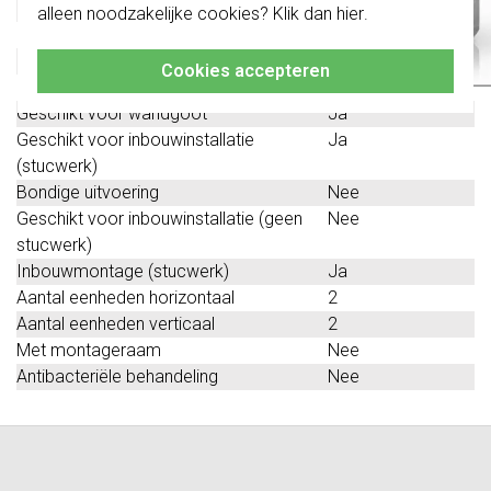
RAL-nummer (vergelijkbaar)
9010
alleen noodzakelijke cookies? Klik dan
hier
.
Klik hier
voor meer informatie, zodat je
Beschermingsgraad (IP)
IP20
altijd het juiste bestelt.
Geschikt voor vloerpot
Nee
Cookies accepteren
Uitvoering oppervlakte
Glanzend
Geschikt voor wandgoot
Ja
Geschikt voor inbouwinstallatie
Ja
(stucwerk)
Bondige uitvoering
Nee
Geschikt voor inbouwinstallatie (geen
Nee
stucwerk)
Inbouwmontage (stucwerk)
Ja
Aantal eenheden horizontaal
2
Aantal eenheden verticaal
2
Met montageraam
Nee
Antibacteriële behandeling
Nee