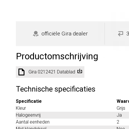
officiële Gira dealer
Productomschrijving
Gira 0212421 Datablad
Technische specificaties
Specificatie
Waar
Kleur
Grijs
Halogeenvrij
Ja
Aantal eenheden
2
Met klapdeksel
Nee