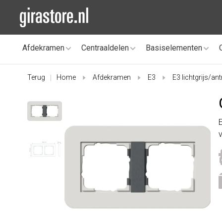
Afdekramen
Centraaldelen
Basiselementen
Terug
Home
Afdekramen
E3
E3 lichtgrijs/ant
|
v