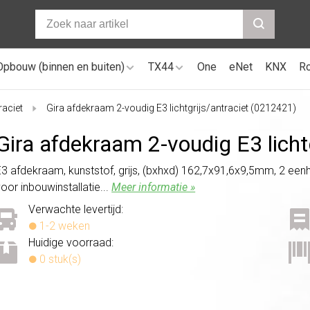
Opbouw (binnen en buiten)
TX44
One
eNet
KNX
R
raciet
Gira afdekraam 2-voudig E3 lichtgrijs/antraciet (0212421)
Gira afdekraam 2-voudig E3 licht
E3 afdekraam, kunststof, grijs, (bxhxd) 162,7x91,6x9,5mm, 2 eenh
oor inbouwinstallatie...
Meer informatie »
Verwachte levertijd:
1-2 weken
Huidige voorraad:
0 stuk(s)