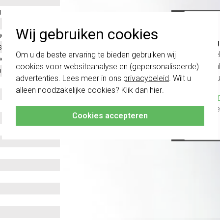
g
Wij gebruiken cookies
oplast
Belang
stof
schakel
Om u de beste ervaring te bieden gebruiken wij
evestiging
te com
cookies voor websiteanalyse en (gepersonaliseerde)
ntaal en verticaal
vóór a
advertenties. Lees meer in ons
privacybeleid
. Wilt u
alleen noodzakelijke cookies? Klik dan
hier
.
Klik hier
altijd h
Cookies accepteren