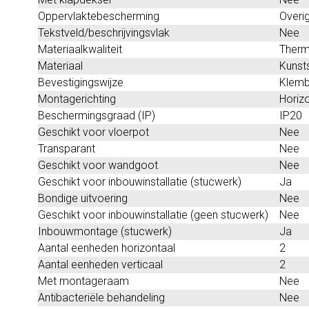
Oppervlaktebescherming
Overi
Tekstveld/beschrijvingsvlak
Nee
Materiaalkwaliteit
Therm
Materiaal
Kunst
Bevestigingswijze
Klemb
Montagerichting
Horizo
Beschermingsgraad (IP)
IP20
Geschikt voor vloerpot
Nee
Transparant
Nee
Geschikt voor wandgoot
Nee
Geschikt voor inbouwinstallatie (stucwerk)
Ja
Bondige uitvoering
Nee
Geschikt voor inbouwinstallatie (geen stucwerk)
Nee
Inbouwmontage (stucwerk)
Ja
Aantal eenheden horizontaal
2
Aantal eenheden verticaal
2
Met montageraam
Nee
Antibacteriële behandeling
Nee