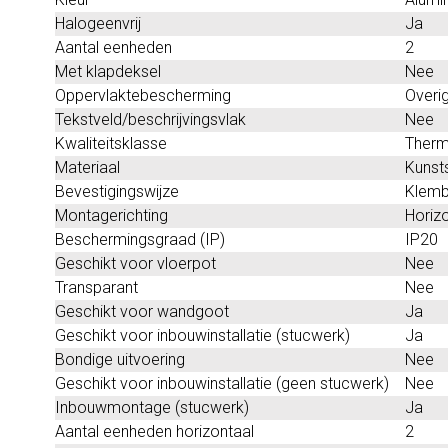
Halogeenvrij
Ja
Aantal eenheden
2
Met klapdeksel
Nee
Oppervlaktebescherming
Overi
Tekstveld/beschrijvingsvlak
Nee
Kwaliteitsklasse
Therm
Materiaal
Kunst
Bevestigingswijze
Klemb
Montagerichting
Horizo
Beschermingsgraad (IP)
IP20
Geschikt voor vloerpot
Nee
Transparant
Nee
Geschikt voor wandgoot
Ja
Geschikt voor inbouwinstallatie (stucwerk)
Ja
Bondige uitvoering
Nee
Geschikt voor inbouwinstallatie (geen stucwerk)
Nee
Inbouwmontage (stucwerk)
Ja
Aantal eenheden horizontaal
2