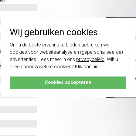
g
Wij gebruiken cookies
Belang
oplast
schakel
Om u de beste ervaring te bieden gebruiken wij
stof
te com
cookies voor websiteanalyse en (gepersonaliseerde)
evestiging
vóór a
advertenties. Lees meer in ons
privacybeleid
. Wilt u
ntaal en verticaal
alleen noodzakelijke cookies? Klik dan
hier
.
Klik hier
altijd h
Cookies accepteren