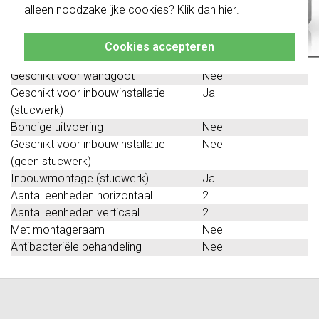
verticaal
alleen noodzakelijke cookies? Klik dan
hier
.
Klik hier
voor meer informatie, zodat je
Beschermingsgraad (IP)
IP20
altijd het juiste bestelt.
Geschikt voor vloerpot
Nee
Cookies accepteren
Transparant
Nee
Geschikt voor wandgoot
Nee
Geschikt voor inbouwinstallatie
Ja
(stucwerk)
Bondige uitvoering
Nee
Geschikt voor inbouwinstallatie
Nee
(geen stucwerk)
Inbouwmontage (stucwerk)
Ja
Aantal eenheden horizontaal
2
Aantal eenheden verticaal
2
Met montageraam
Nee
Antibacteriële behandeling
Nee