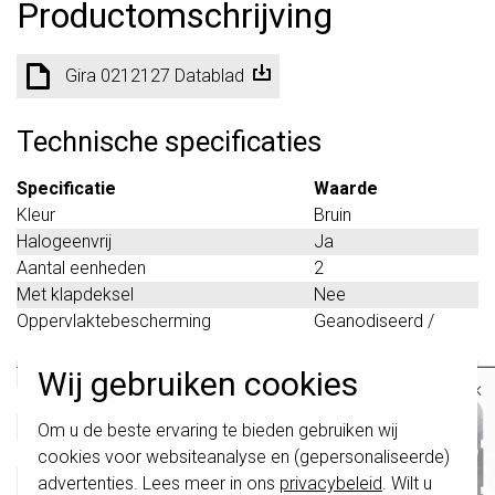
Productomschrijving
Gira 0212127 Datablad
Technische specificaties
Specificatie
Waarde
Kleur
Bruin
Halogeenvrij
Ja
Aantal eenheden
2
Met klapdeksel
Nee
Oppervlaktebescherming
Geanodiseerd /
geëloxeerd
Tekstveld/beschrijvingsvlak
Nee
Wij gebruiken cookies
×
Materiaalkwaliteit
Aluminium
Belangrijk
: Gira schakelaars en
Materiaal
Metaal
Om u de beste ervaring te bieden gebruiken wij
schakelwippen zijn vernieuwd. Ze zijn
Bevestigingswijze
Klembevestiging
cookies voor websiteanalyse en (gepersonaliseerde)
niet
te combineren met de schakelaars
van vóór augustus 2024.
Montagerichting
Horizontaal en
advertenties. Lees meer in ons
privacybeleid
. Wilt u