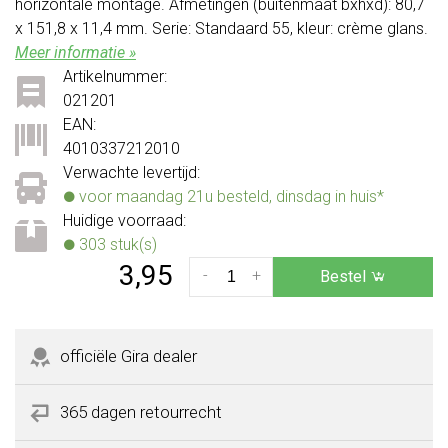
horizontale montage. Afmetingen (buitenmaat bxhxd): 80,7
x 151,8 x 11,4 mm. Serie: Standaard 55, kleur: crème glans.
Meer informatie »
Artikelnummer:
021201
EAN:
4010337212010
Verwachte levertijd:
voor maandag 21u besteld, dinsdag in huis*
Huidige voorraad:
303 stuk(s)
3,95
-
+
Bestel
officiële Gira dealer
365 dagen retourrecht