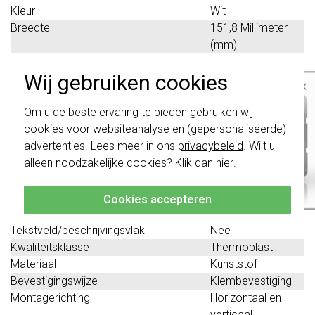
Kleur
Wit
Breedte
151,8 Millimeter
(mm)
Halogeenvrij
Ja
Wij gebruiken cookies
Hoogte
80,7 Millimeter
×
(mm)
Belangrijk
: Gira schakelaars en
Om u de beste ervaring te bieden gebruiken wij
Diepte
11,4 Millimeter
schakelwippen zijn vernieuwd. Ze zijn
cookies voor websiteanalyse en (gepersonaliseerde)
(mm)
niet
te combineren met de schakelaars
van vóór augustus 2024.
advertenties. Lees meer in ons
privacybeleid
. Wilt u
Aantal eenheden
2
alleen noodzakelijke cookies? Klik dan
hier
.
Met klapdeksel
Nee
Klik hier
voor meer informatie, zodat je
altijd het juiste bestelt.
Oppervlaktebescherming
Overig
Inbouwhoogte
56 Millimeter (mm)
Cookies accepteren
Inbouwbreedte
56 Millimeter (mm)
Tekstveld/beschrijvingsvlak
Nee
Kwaliteitsklasse
Thermoplast
Materiaal
Kunststof
Bevestigingswijze
Klembevestiging
Montagerichting
Horizontaal en
verticaal