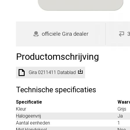
officiële Gira dealer
Productomschrijving
Gira 0211411 Datablad
Technische specificaties
Specificatie
Waar
Kleur
Grijs
Halogeenvrij
Ja
Aantal eenheden
1
Met klapdeksel
Nee