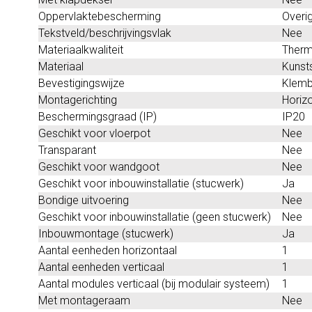
Oppervlaktebescherming
Overi
Tekstveld/beschrijvingsvlak
Nee
Materiaalkwaliteit
Therm
Materiaal
Kunst
Bevestigingswijze
Klemb
Montagerichting
Horizo
Beschermingsgraad (IP)
IP20
Geschikt voor vloerpot
Nee
Transparant
Nee
Geschikt voor wandgoot
Nee
Geschikt voor inbouwinstallatie (stucwerk)
Ja
Bondige uitvoering
Nee
Geschikt voor inbouwinstallatie (geen stucwerk)
Nee
Inbouwmontage (stucwerk)
Ja
Aantal eenheden horizontaal
1
Aantal eenheden verticaal
1
Aantal modules verticaal (bij modulair systeem)
1
Met montageraam
Nee