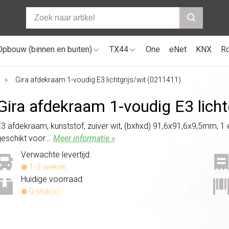
Opbouw (binnen en buiten)
TX44
One
eNet
KNX
R
Gira afdekraam 1-voudig E3 lichtgrijs/wit (0211411)
Gira afdekraam 1-voudig E3 licht
E3 afdekraam, kunststof, zuiver wit, (bxhxd) 91,6x91,6x9,5mm, 1 e
geschikt voor...
Meer informatie »
Verwachte levertijd:
1-2 weken
Huidige voorraad:
0 stuk(s)