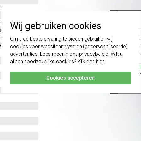
g
oplast
Wij gebruiken cookies
stof
Belang
evestiging
schakel
Om u de beste ervaring te bieden gebruiken wij
ntaal en verticaal
te com
cookies voor websiteanalyse en (gepersonaliseerde)
vóór a
advertenties. Lees meer in ons
privacybeleid
. Wilt u
alleen noodzakelijke cookies? Klik dan
hier
.
Klik hier
altijd h
Cookies accepteren