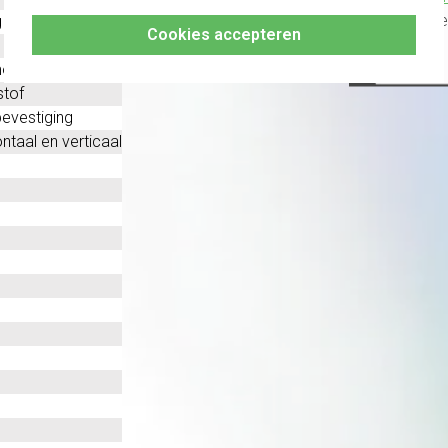
altijd h
g
Cookies accepteren
oplast
stof
evestiging
ntaal en verticaal