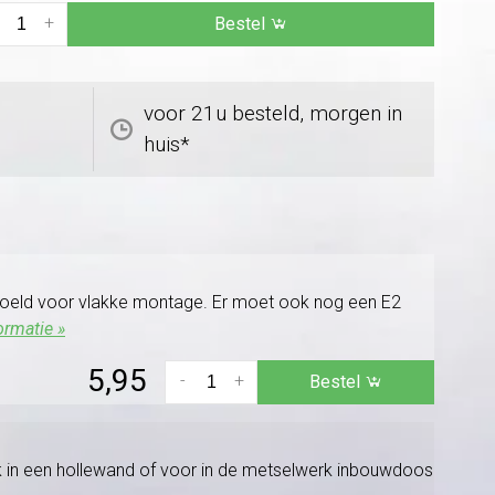
+
Bestel
voor 21u besteld, morgen in
huis*
doeld voor vlakke montage. Er moet ook nog een E2
ormatie »
5,95
-
+
Bestel
k in een hollewand of voor in de metselwerk inbouwdoos