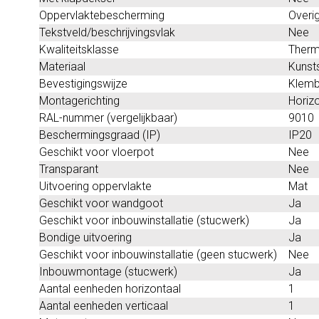
Oppervlaktebescherming
Overi
Tekstveld/beschrijvingsvlak
Nee
Kwaliteitsklasse
Therm
Materiaal
Kunst
Bevestigingswijze
Klemb
Montagerichting
Horizo
RAL-nummer (vergelijkbaar)
9010
Beschermingsgraad (IP)
IP20
Geschikt voor vloerpot
Nee
Transparant
Nee
Uitvoering oppervlakte
Mat
Geschikt voor wandgoot
Ja
Geschikt voor inbouwinstallatie (stucwerk)
Ja
Bondige uitvoering
Ja
Geschikt voor inbouwinstallatie (geen stucwerk)
Nee
Inbouwmontage (stucwerk)
Ja
Aantal eenheden horizontaal
1
Aantal eenheden verticaal
1