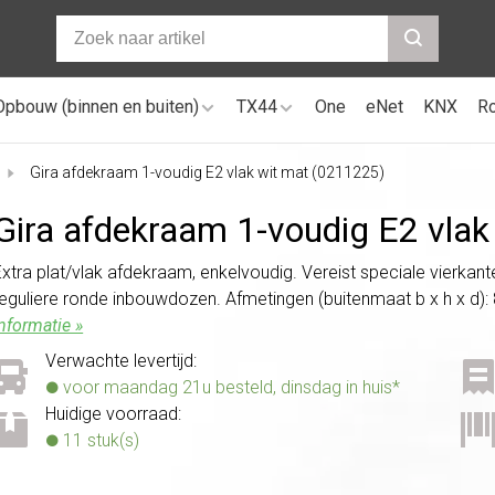
Opbouw (binnen en buiten)
TX44
One
eNet
KNX
R
Gira afdekraam 1-voudig E2 vlak wit mat (0211225)
Gira afdekraam 1-voudig E2 vla
Extra plat/vlak afdekraam, enkelvoudig. Vereist speciale vierka
reguliere ronde inbouwdozen. Afmetingen (buitenmaat b x h x d): 87
informatie »
Verwachte levertijd:
voor maandag 21u besteld, dinsdag in huis*
Huidige voorraad:
11 stuk(s)