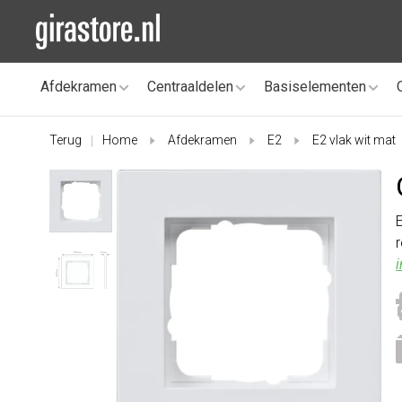
Afdekramen
Centraaldelen
Basiselementen
Terug
Home
Afdekramen
E2
E2 vlak wit mat
|