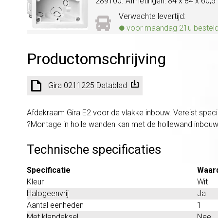
289100. Afmetingen: 84 x 84 x 60,5 
Verwachte levertijd:
voor maandag 21u besteld, 
Productomschrijving
Gira 0211225 Datablad
Afdekraam Gira E2 voor de vlakke inbouw. Vereist spec
?Montage in holle wanden kan met de hollewand inbou
Technische specificaties
Specificatie
Waar
Kleur
Wit
Halogeenvrij
Ja
Aantal eenheden
1
Met klapdeksel
Nee