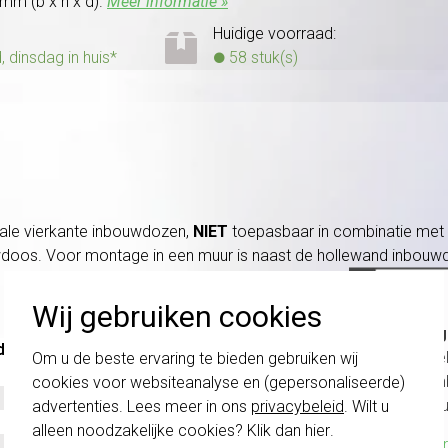
mm (b x h x d).
Meer informatie »
Huidige voorraad:
dinsdag in huis*
58 stuk(s)
iale vierkante inbouwdozen,
NIET
toepasbaar in combinatie met 
wdoos. Voor montage in een muur is naast de hollewand inbou
Wij gebruiken cookies
Belang
de
schakel
Om u de beste ervaring te bieden gebruiken wij
te com
cookies voor websiteanalyse en (gepersonaliseerde)
vóór a
advertenties. Lees meer in ons
privacybeleid
. Wilt u
alleen noodzakelijke cookies? Klik dan
hier
.
Klik hier