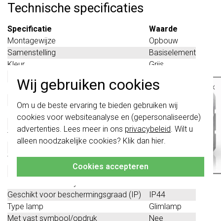
Technische specificaties
Specificatie
Waarde
Montagewijze
Opbouw
Samenstelling
Basiselement
Kleur
Grijs
Halogeenvrij
Nee
Wij gebruiken cookies
×
Lamphouder
Bajonet
Oppervlaktebescherming
Overig
Belangrijk
: Gira schakelaars en
Om u de beste ervaring te bieden gebruiken wij
schakelwippen zijn vernieuwd. Ze zijn
Materiaalkwaliteit
Thermoplast
cookies voor websiteanalyse en (gepersonaliseerde)
niet
te combineren met de schakelaars
Materiaal
Kunststof
van vóór augustus 2024.
advertenties. Lees meer in ons
privacybeleid
. Wilt u
Toepassing als drukker
Nee
alleen noodzakelijke cookies? Klik dan
hier
.
Klik hier
voor meer informatie, zodat je
Met lichtbron
Nee
altijd het juiste bestelt.
Transparant
Nee
Cookies accepteren
Met knipperlicht
Nee
Met uitwisselbaar symbool
Ja
Geschikt voor beschermingsgraad (IP)
IP44
Type lamp
Glimlamp
Met vast symbool/opdruk
Nee