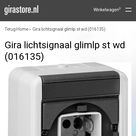
0
Winkelwagen
Terug
Home
Gira lichtsignaal glimlp st wd (016135)
|
Gira lichtsignaal glimlp st wd
(016135)