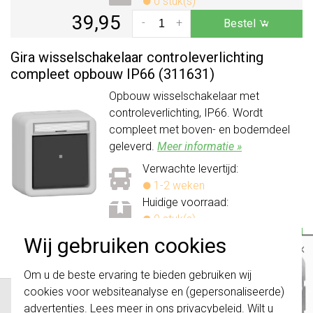
0 stuk(s)
39,95
-
+
Bestel
Gira wisselschakelaar controleverlichting
compleet opbouw IP66 (311631)
Opbouw wisselschakelaar met
controleverlichting, IP66. Wordt
compleet met boven- en bodemdeel
geleverd.
Meer informatie »
Verwachte levertijd:
1-2 weken
Huidige voorraad:
0 stuk(s)
43,95
Wij gebruiken cookies
-
+
Bestel
×
Belangrijk
: Gira schakelaars en
Om u de beste ervaring te bieden gebruiken wij
schakelwippen zijn vernieuwd. Ze zijn
cookies voor websiteanalyse en (gepersonaliseerde)
niet
te combineren met de schakelaars
van vóór augustus 2024.
advertenties. Lees meer in ons
privacybeleid
. Wilt u