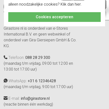
alleen noodzakelijke cookies? Klik dan
hier
.
Klik hier
voor meer informatie, zodat je
altijd het juiste bestelt.
Cookies accepteren
Girastore.nl is onderdeel van e-Stores
International B.V. en geen webwinkel of
onderdeel van Gira Giersiepen GmbH & Co.
KG.
Telefoon:
088 28 29 300
(maandag t/m vrijdag, 09:00 tot 12:00 en
13:00 tot 17:00 uur)
WhatsApp:
+31 6 12346428
(maandag t/m vrijdag, 9:00 tot 17:00 uur)
E-mail:
info@girastore.nl
(reactie binnen één werkdag)