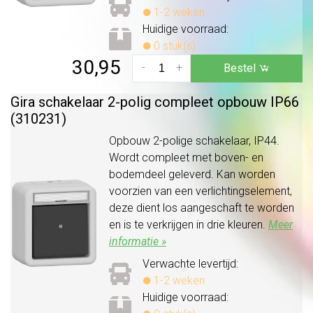
1-2 weken
Huidige voorraad:
0 stuk(s)
30,95
-
+
Bestel
Gira schakelaar 2-polig compleet opbouw IP66
(310231)
Opbouw 2-polige schakelaar, IP44.
Wordt compleet met boven- en
bodemdeel geleverd. Kan worden
voorzien van een verlichtingselement,
deze dient los aangeschaft te worden
en is te verkrijgen in drie kleuren.
Meer
informatie »
Verwachte levertijd:
1-2 weken
Huidige voorraad: