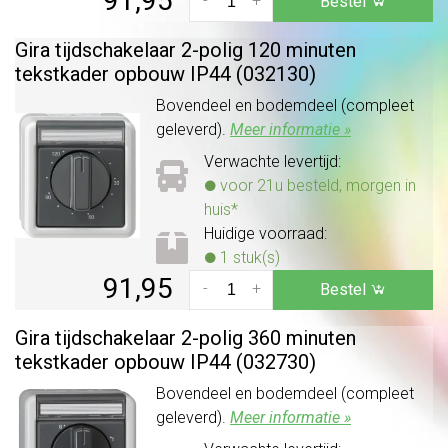
91,95
-
+
Bestel
Gira tijdschakelaar 2-polig 120 minuten
tekstkader opbouw IP44 (032130)
Bovendeel en bodemdeel (compleet
geleverd).
Meer informatie »
Verwachte levertijd:
voor 21u besteld, morgen in
huis*
Huidige voorraad:
1 stuk(s)
91,95
-
+
Bestel
Gira tijdschakelaar 2-polig 360 minuten
tekstkader opbouw IP44 (032730)
Bovendeel en bodemdeel (compleet
geleverd).
Meer informatie »