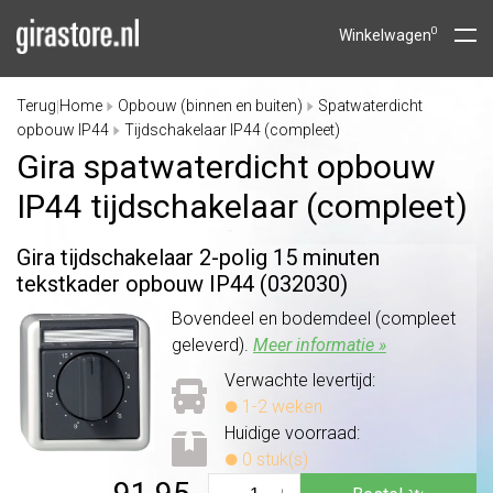
0
Winkelwagen
Terug
Home
Opbouw (binnen en buiten)
Spatwaterdicht
|
opbouw IP44
Tijdschakelaar IP44 (compleet)
Gira spatwaterdicht opbouw
IP44 tijdschakelaar (compleet)
Gira tijdschakelaar 2-polig 15 minuten
tekstkader opbouw IP44 (032030)
Bovendeel en bodemdeel (compleet
geleverd).
Meer informatie »
Verwachte levertijd:
1-2 weken
Huidige voorraad:
0 stuk(s)