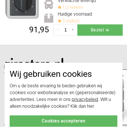
Verwachte levertijd:
1-2 weken
Huidige voorraad:
0 stuk(s)
91,95
-
+
Bestel
Wij gebruiken cookies
×
Belangrijk
: Gira schakelaars en
Om u de beste ervaring te bieden gebruiken wij
schakelwippen zijn vernieuwd. Ze zijn
Girastore.nl is onderdeel van e-Stores
cookies voor websiteanalyse en (gepersonaliseerde)
niet
te combineren met de schakelaars
van vóór augustus 2024.
International B.V. en geen webwinkel of
advertenties. Lees meer in ons
privacybeleid
. Wilt u
onderdeel van Gira Giersiepen GmbH & Co.
alleen noodzakelijke cookies? Klik dan
hier
.
Klik hier
voor meer informatie, zodat je
KG.
altijd het juiste bestelt.
Cookies accepteren
Telefoon:
088 28 29 300