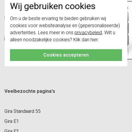
13:00 tot 17:00 uur)
Wij gebruiken cookies
×
Belangrijk
: Gira schakelaars en
WhatsApp:
+31 6 12346428
Om u de beste ervaring te bieden gebruiken wij
schakelwippen zijn vernieuwd. Ze zijn
(maandag t/m vrijdag, 9:00 tot 17:00 uur)
cookies voor websiteanalyse en (gepersonaliseerde)
niet
te combineren met de schakelaars
van vóór augustus 2024.
advertenties. Lees meer in ons
privacybeleid
. Wilt u
E-mail:
info@girastore.nl
alleen noodzakelijke cookies? Klik dan
hier
.
Klik hier
voor meer informatie, zodat je
(reactie binnen één werkdag)
altijd het juiste bestelt.
Cookies accepteren
Veelbezochte pagina's
Gira Standaard 55
Gira E1
Gira E2