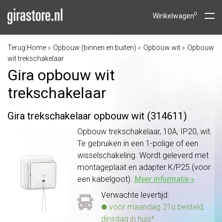
0
Winkelwagen
Terug
Home
Opbouw (binnen en buiten)
Opbouw wit
Opbouw
|
wit trekschakelaar
Gira opbouw wit
trekschakelaar
Gira trekschakelaar opbouw wit (314611)
Opbouw trekschakelaar, 10A, IP20, wit.
Te gebruiken in een 1-polige of een
wisselschakeling. Wordt geleverd met
montageplaat en adapter K/P25 (voor
een kabelgoot).
Meer informatie »
Verwachte levertijd:
voor maandag 21u besteld,
dinsdag in huis*