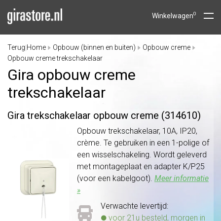
0
Winkelwagen
Terug
Home
Opbouw (binnen en buiten)
Opbouw creme
|
Opbouw creme trekschakelaar
Gira opbouw creme
trekschakelaar
Gira trekschakelaar opbouw creme (314610)
Opbouw trekschakelaar, 10A, IP20,
crème. Te gebruiken in een 1-polige of
een wisselschakeling. Wordt geleverd
met montageplaat en adapter K/P25
(voor een kabelgoot).
Meer informatie
»
Verwachte levertijd:
voor 21u besteld, morgen in