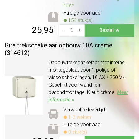
huis*
Huidige voorraad:
154 stuk(s)
25,95
-
+
Bestel
Gira trekschakelaar opbouw 10A creme
(314612)
Opbouwtrekschakelaar met interne
montageplaat voor 1-polige of
wisselschakelingen, 10 AX / 250 V~.
Geschikt voor wand- en
plafondmontage. Kleur: crème.
Meer
informatie »
Verwachte levertijd:
1-2 weken
Huidige voorraad:
0 stuk(s)