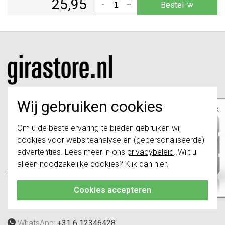
25,95
-
+
Bestel
Wij gebruiken cookies
×
Girastore.nl is onderdeel van e-Stores
Belangrijk
: Gira schakelaars en
International B.V. en geen webwinkel of
Om u de beste ervaring te bieden gebruiken wij
schakelwippen zijn vernieuwd. Ze zijn
onderdeel van Gira Giersiepen GmbH & Co.
cookies voor websiteanalyse en (gepersonaliseerde)
niet
te combineren met de schakelaars
van vóór augustus 2024.
KG.
advertenties. Lees meer in ons
privacybeleid
. Wilt u
alleen noodzakelijke cookies? Klik dan
hier
.
Klik hier
voor meer informatie, zodat je
Telefoon:
088 28 29 300
altijd het juiste bestelt.
(maandag t/m vrijdag, 09:00 tot 12:00 en
Cookies accepteren
13:00 tot 17:00 uur)
WhatsApp:
+31 6 12346428