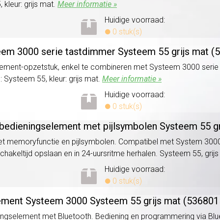
 kleur: grijs mat.
Meer informatie »
Huidige voorraad:
0 stuk(s)
eem 3000 serie tastdimmer Systeem 55 grijs mat (
ment-opzetstuk, enkel te combineren met Systeem 3000 serie t
 Systeem 55, kleur: grijs mat.
Meer informatie »
Huidige voorraad:
0 stuk(s)
edieningselement met pijlsymbolen Systeem 55 gr
memoryfunctie en pijlsymbolen. Compatibel met System 3000 ba
schakeltijd opslaan en in 24-uursritme herhalen. Systeem 55, grij
Huidige voorraad:
0 stuk(s)
lement Systeem 3000 Systeem 55 grijs mat (536801
selement met Bluetooth. Bediening en programmering via Blue