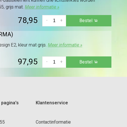
-basiselement kunnen drie lichtsterktes worden
5, grijs mat.
Meer informatie »
78,95
-
+
Bestel
GRMA)
gn E2, kleur mat grijs.
Meer informatie »
97,95
-
+
Bestel
 pagina's
Klantenservice
 55
Contactinformatie