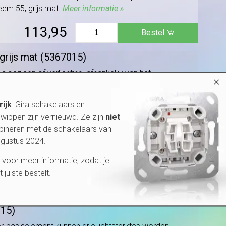
eem 55, grijs mat.
Meer informatie »
113,95
-
+
Bestel
grijs mat (5367015)
oezieën of verlichting, afhankelijk van het
×
 grijs mat.
Meer informatie »
rijk
: Gira schakelaars en
113,95
-
+
Bestel
wippen zijn vernieuwd. Ze zijn
niet
bineren met de schakelaars van
js mat (5493015)
ugustus 2024.
en (niet meegeleverd). Zo is het mogelijk om
voor meer informatie, zodat je
.
Meer informatie »
et juiste bestelt.
125,95
-
+
Bestel
015)