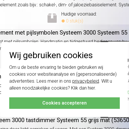
ment zoals bijv.: schakel-, dim- of jaloeziebasiselement. Syst
Huidige voorraad:
0 stuk(s)
lement met pijlsymbolen Systeem 3000 Systeem 55 
et pijlsymbolen. Handmatig en tijdgestuurd bedienen van bv. jal
 of smartphone/tablet via de Gira app (Bluetooth). Systeem 55,
Wij gebruiken cookies
Huidige voorraad:
Belang
0 stuk(s)
schakel
Om u de beste ervaring te bieden gebruiken wij
te com
cookies voor websiteanalyse en (gepersonaliseerde)
ingselement Memory Systeem 3000 Systeem 55 gri
vóór a
advertenties. Lees meer in ons
privacybeleid
. Wilt u
dieningsknop Memory. Toepasbaar op verschillende basiselement
alleen noodzakelijke cookies? Klik dan
hier
.
Klik hier
bijv. jaloezieën, rolluiken, verlichting of ventilatoren te bedienen
altijd h
Huidige voorraad:
Cookies accepteren
0 stuk(s)
eem 3000 tastdimmer Systeem 55 grijs mat (5365