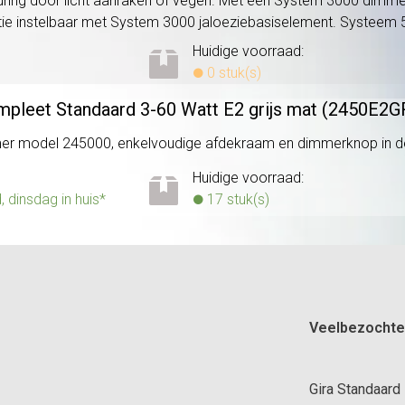
ing door licht aanraken of vegen. Met een System 3000 dimmer
tie instelbaar met System 3000 jaloeziebasiselement. Systeem 5
Huidige voorraad:
0 stuk(s)
pleet Standaard 3-60 Watt E2 grijs mat (2450E2
r model 245000, enkelvoudige afdekraam en dimmerknop in desi
Huidige voorraad:
dinsdag in huis*
17 stuk(s)
Veelbezochte
Gira Standaard