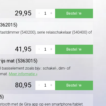
29,95
-
+
Bestel
5362015)
astdimmer (540200), serie relaischakelaar (540400) of
41,95
-
+
Bestel
ijs mat (5363015)
siselement zoals bijv.: schakel-, dim- of
s mat.
Meer informatie »
80,95
-
+
Bestel
5)
tooth met de Gira app op een smartphone/tablet.