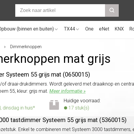
Opbouw (binnen en buiten)
TX44
One
eNet
KNX
R
Dimmerknoppen
erknoppen mat grijs
r Systeem 55 grijs mat (0650015)
/of draai-drukdimmers. Wordt geleverd met draaiknop en centraal
em 55, kleur: grijs mat.
Meer informatie »
Huidige voorraad:
dinsdag in huis*
17 stuk(s)
00 tastdimmer Systeem 55 grijs mat (5360015)
etstuk. Enkel te combineren met Systeem 3000 tastdimmers, e