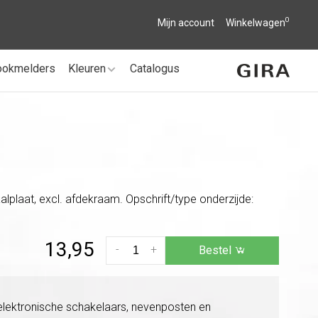
0
Mijn account
Winkelwagen
ookmelders
Kleuren
Catalogus
plaat, excl. afdekraam. Opschrift/type onderzijde:
13,95
-
+
Bestel
lektronische schakelaars, nevenposten en