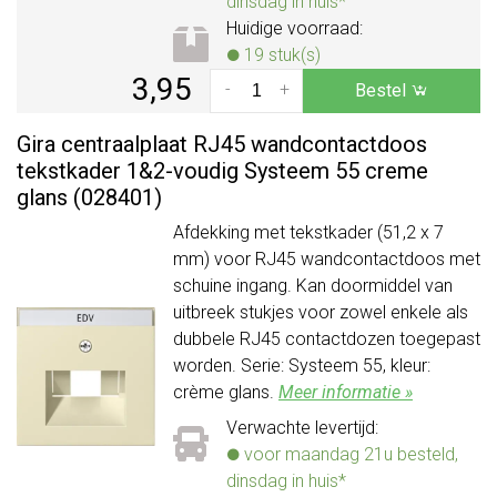
dinsdag in huis*
Huidige voorraad:
19 stuk(s)
3,95
-
+
Bestel
Gira centraalplaat RJ45 wandcontactdoos
tekstkader 1&2-voudig Systeem 55 creme
glans (028401)
Afdekking met tekstkader (51,2 x 7
mm) voor RJ45 wandcontactdoos met
schuine ingang. Kan doormiddel van
uitbreek stukjes voor zowel enkele als
dubbele RJ45 contactdozen toegepast
worden. Serie: Systeem 55, kleur:
crème glans.
Meer informatie »
Verwachte levertijd:
voor maandag 21u besteld,
dinsdag in huis*