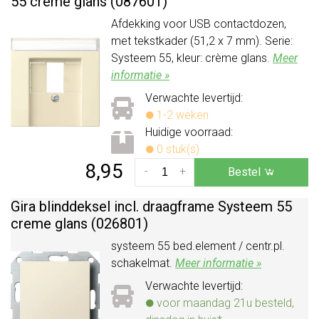
55 creme glans (087601)
Afdekking voor USB contactdozen,
met tekstkader (51,2 x 7 mm). Serie:
Systeem 55, kleur: crème glans.
Meer
informatie »
Verwachte levertijd:
1-2 weken
Huidige voorraad:
0 stuk(s)
8,95
-
+
Bestel
Gira blinddeksel incl. draagframe Systeem 55
creme glans (026801)
systeem 55 bed.element / centr.pl.
schakelmat.
Meer informatie »
Verwachte levertijd:
voor maandag 21u besteld,