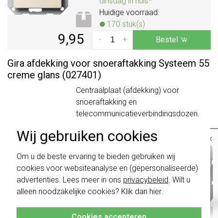
dinsdag in huis*
Huidige voorraad:
170 stuk(s)
9,95
-
+
Bestel
Gira afdekking voor snoeraftakking Systeem 55
creme glans (027401)
Centraalplaat (afdekking) voor
snoeraftakking en
telecommunicatieverbindingsdozen.
Voor een snoeraftakking kan het
Wij gebruiken cookies
×
basiselement 040000 worden gebruikt.
Serie: Systeem 55, kleur: crème
Belangrijk
: Gira schakelaars en
Om u de beste ervaring te bieden gebruiken wij
glans.
Meer informatie »
schakelwippen zijn vernieuwd. Ze zijn
cookies voor websiteanalyse en (gepersonaliseerde)
niet
te combineren met de schakelaars
Verwachte levertijd:
van vóór augustus 2024.
advertenties. Lees meer in ons
privacybeleid
. Wilt u
voor maandag 21u besteld,
alleen noodzakelijke cookies? Klik dan
hier
.
Klik hier
voor meer informatie, zodat je
dinsdag in huis*
altijd het juiste bestelt.
Huidige voorraad:
Cookies accepteren