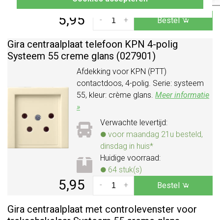
3 stuk(s)
5,95
-
+
Bestel
Gira centraalplaat telefoon KPN 4-polig
Systeem 55 creme glans (027901)
Afdekking voor KPN (PTT)
contactdoos, 4-polig. Serie: systeem
55, kleur: crème glans.
Meer informatie
»
Verwachte levertijd:
voor maandag 21u besteld,
dinsdag in huis*
Huidige voorraad:
64 stuk(s)
5,95
-
+
Bestel
Gira centraalplaat met controlevenster voor