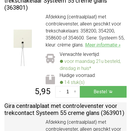
trekschakelaar Systeem 55 creme glans
(363801)
Afdekking (centraalplaat) met
controlevenster, alleen geschikt voor
trekschakelaars: 358200, 354200,
358600 of 354600. Serie: Systeem 55,
kleur: crème glans.
Meer informatie »
Verwachte levertijd:
voor maandag 21u besteld,
dinsdag in huis*
Huidige voorraad:
14 stuk(s)
5,95
-
+
Bestel
Gira centraalplaat met controlevenster voor
trekcontact Systeem 55 creme glans (363901)
Afdekking (centraalplaat) met
controlevenster, alleen geschikt voor