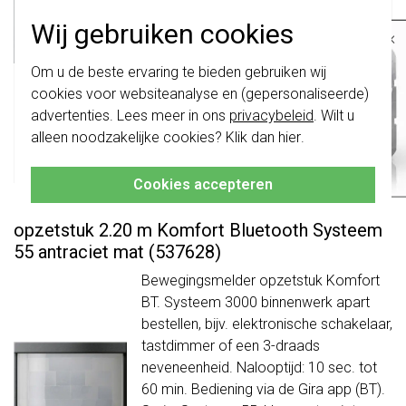
Systeem 55, kleur: antraciet mat.
Meer
Wij gebruiken cookies
×
informatie »
Belangrijk
: Gira schakelaars en
Verwachte levertijd:
Om u de beste ervaring te bieden gebruiken wij
schakelwippen zijn vernieuwd. Ze zijn
1-2 weken
cookies voor websiteanalyse en (gepersonaliseerde)
niet
te combineren met de schakelaars
van vóór augustus 2024.
Huidige voorraad:
advertenties. Lees meer in ons
privacybeleid
. Wilt u
0 stuk(s)
alleen noodzakelijke cookies? Klik dan
hier
.
Klik hier
voor meer informatie, zodat je
65,95
altijd het juiste bestelt.
-
+
Bestel
Cookies accepteren
Gira Systeem 3000 bewegingsmelder
opzetstuk 2.20 m Komfort Bluetooth Systeem
55 antraciet mat (537628)
Bewegingsmelder opzetstuk Komfort
BT. Systeem 3000 binnenwerk apart
bestellen, bijv. elektronische schakelaar,
tastdimmer of een 3-draads
neveneenheid. Nalooptijd: 10 sec. tot
60 min. Bediening via de Gira app (BT).