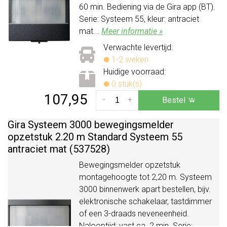
60 min. Bediening via de Gira app (BT).
Serie: Systeem 55, kleur: antraciet
mat...
Meer informatie »
Verwachte levertijd:
1-2 weken
Huidige voorraad:
0 stuk(s)
107,95
-
+
Bestel
Gira Systeem 3000 bewegingsmelder
opzetstuk 2.20 m Standard Systeem 55
antraciet mat (537528)
Bewegingsmelder opzetstuk
montagehoogte tot 2,20 m. Systeem
3000 binnenwerk apart bestellen, bijv.
elektronische schakelaar, tastdimmer
of een 3-draads neveneenheid.
Nalooptijd: vast ca. 2 min. Serie: