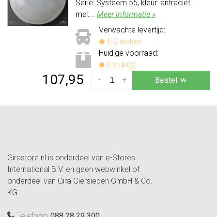
Serie: Systeem 55, kleur: antraciet
mat...
Meer informatie »
Verwachte levertijd:
1-2 weken
Huidige voorraad:
0 stuk(s)
107,95
-
+
Bestel
Girastore.nl is onderdeel van e-Stores
International B.V. en geen webwinkel of
onderdeel van Gira Giersiepen GmbH & Co.
KG.
Telefoon:
088 28 29 300