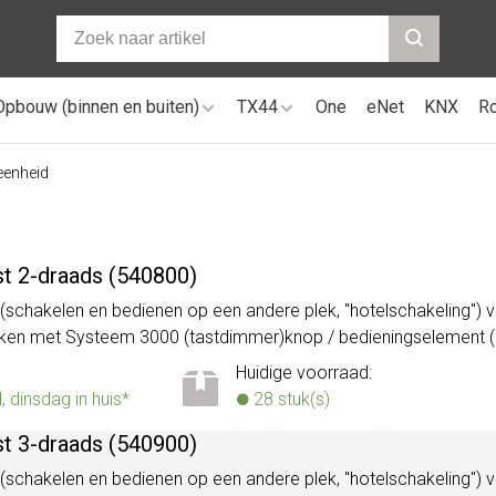
Opbouw (binnen en buiten)
TX44
One
eNet
KNX
R
eenheid
t 2-draads (540800)
chakelen en bedienen op een andere plek, "hotelschakeling") 
ekken met Systeem 3000 (tastdimmer)knop / bedieningselement 
Huidige voorraad:
dinsdag in huis*
28 stuk(s)
t 3-draads (540900)
chakelen en bedienen op een andere plek, "hotelschakeling") 