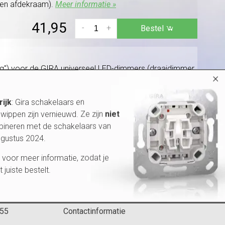
(en afdekraam).
Meer informatie »
41,95
-
+
Bestel
ling") voor de GIRA universeel LED-dimmers (draaidimmer
×
55,95
rijk
: Gira schakelaars en
-
+
Bestel
wippen zijn vernieuwd. Ze zijn
niet
bineren met de schakelaars van
ugustus 2024.
voor meer informatie, zodat je
et juiste bestelt.
 pagina's
Klantenservice
 55
Contactinformatie