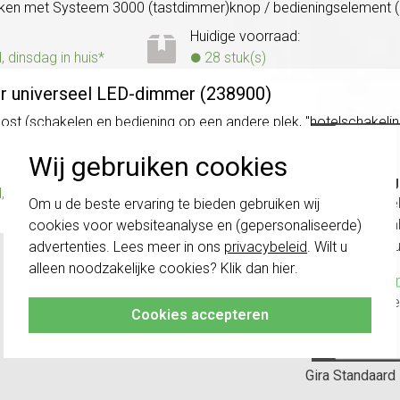
ekken met Systeem 3000 (tastdimmer)knop / bedieningselement 
Huidige voorraad:
dinsdag in huis*
28 stuk(s)
or universeel LED-dimmer (238900)
npost (schakelen en bediening op een andere plek, "hotelschake
Wij gebruiken cookies
Huidige voorraad:
Belang
dinsdag in huis*
46 stuk(s)
schakel
Om u de beste ervaring te bieden gebruiken wij
te com
cookies voor websiteanalyse en (gepersonaliseerde)
vóór a
advertenties. Lees meer in ons
privacybeleid
. Wilt u
alleen noodzakelijke cookies? Klik dan
hier
.
Klik hier
altijd h
Cookies accepteren
Veelbezochte
Gira Standaard