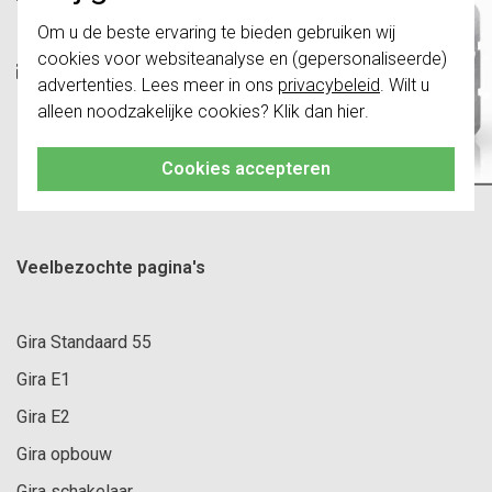
(maandag t/m vrijdag, 9:00 tot 17:00 uur)
Belangrijk
: Gira schakelaars en
Om u de beste ervaring te bieden gebruiken wij
schakelwippen zijn vernieuwd. Ze zijn
cookies voor websiteanalyse en (gepersonaliseerde)
niet
te combineren met de schakelaars
E-mail:
info@girastore.nl
van vóór augustus 2024.
advertenties. Lees meer in ons
privacybeleid
. Wilt u
(reactie binnen één werkdag)
alleen noodzakelijke cookies? Klik dan
hier
.
Klik hier
voor meer informatie, zodat je
altijd het juiste bestelt.
Cookies accepteren
Veelbezochte pagina's
Gira Standaard 55
Gira E1
Gira E2
Gira opbouw
Gira schakelaar