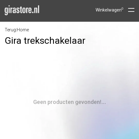
0
Winkelwagen
Terug
Home
|
Gira trekschakelaar
Geen producten gevonden!...