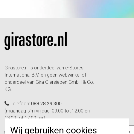
Girastore.nl is onderdeel van e-Stores
International B.V. en geen webwinkel of
onderdeel van Gira Giersiepen GmbH & Co.
KG.
Telefoon:
088 28 29 300
(maandag t/m vrijdag, 09:00 tot 12:00 en
13:00 tot 17:00 uur)
Wij gebruiken cookies
×
WhatsApp:
+31 6 12346428